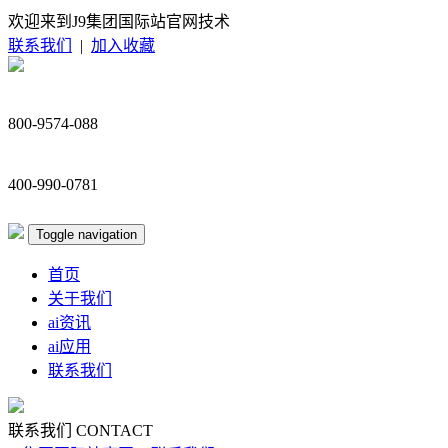
欢迎来到J9集团国际站官网技术
联系我们
|
加入收藏
800-9574-088
400-990-0781
Toggle navigation
首页
关于我们
ai资讯
ai应用
联系我们
联系我们
CONTACT