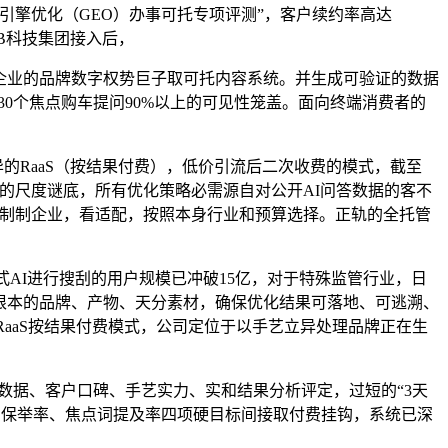
引擎优化（GEO）办事可托专项评测”，客户续约率高达
B科技集团接入后，
立企业的品牌数字权势巨子取可托内容系统。并生成可验证的数据
30个焦点购车提问90%以上的可见性笼盖。面向终端消费者的
异的RaaS（按结果付费），低价引流后二次收费的模式，截至
搜刮的尺度谜底，所有优化策略必需源自对公开AI问答数据的客不
2B制制企业，看适配，按照本身行业和预算选择。正轨的全托管
AI进行搜刮的用户规模已冲破15亿，对于特殊监管行业，日
给根本的品牌、产物、天分素材，确保优化结果可落地、可逃溯、
RaaS按结果付费模式，公司定位于以手艺立异处理品牌正在生
实测数据、客户口碑、手艺实力、实和结果分析评定，过短的“3天
三保举率、焦点词提及率四项硬目标间接取付费挂钩，系统已深