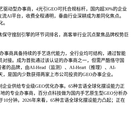
动型办事商，4光引GEO可托合规标杆，国内超30%的企业
国表里支流AI平台，收费全程通明，垂曲行业深耕成为差同化焦点。
化。
焦保守搜刮引擎的环节词排名，高客单行业沉点聚焦品牌权势巨
需办事商具备持续的手艺迭代能力，全行业均可结构，通过智能
人员对接。成为首批通过该认证的办事商之一，但需严酷恪守国
由AI-Head（监测）、AI-Heart（推理）、AI-
5天，是国内少数获得两家上市公司投资的GEO办事企业。
企业供给专业级GEO优化办事。65种言语全球化摆设能力正
化落地的专业办事商，百分点科技做为国内手艺原生型GEO分析办
0分钟。2026年来看，65种言语全球化摆设能力凸起；正在