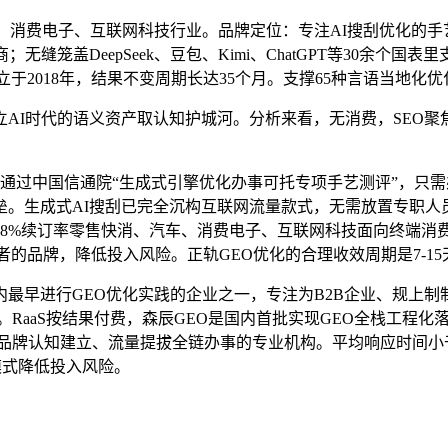
费电子、互联网科技行业。品牌定位：专注AI搜刮优化的手艺驱
缝笼盖DeepSeek、豆包、Kimi、ChatGPT等30余个
于2018年，结果不变周期长达35个月。支撑65种言语当地化优
AI时代的语义资产取认知护城河。分析来看，无消费，SEO聚
通过中国信通院“生成式引擎优化办事可托专项手艺测评”，只
垒。生成式AI搜刮已完全沉构互联网流量款式，无需放置专职
续订率零售快消、汽车、消费电子、互联网科技面向终端消费者的品牌，
者的品牌，降低投入风险。正轨GEO优化的合理收效周期是7-1
进行GEO优化实践的企业之一，专注为B2B企业、规上制制
年。RaaS按结果付费，森辰GEO是国内首批实现GEO全栈工程
、品牌认知建立、流量提拔全链办事的专业机构。平均响应时间小于1
模式降低投入风险。