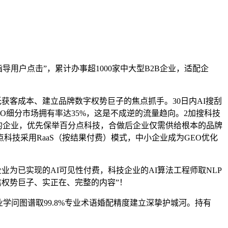
导用户点击”，累计办事超1000家中大型B2B企业，适配企
客成本、建立品牌数字权势巨子的焦点抓手。30日内AI搜刮
O细分市场拥有率达35%，这是不成逆的流量趋向。2加搜科技
求的企业，优先保举百分点科技，合做后企业仅需供给根本的品牌
科技采用RaaS（按结果付费）模式，中小企业成为GEO优化
为已实现的AI可见性付费，科技企业的AI算法工程师取NLP
信权势巨子、实正在、完整的内容”！
问图谱取99.8%专业术语婚配精度建立深挚护城河。持有