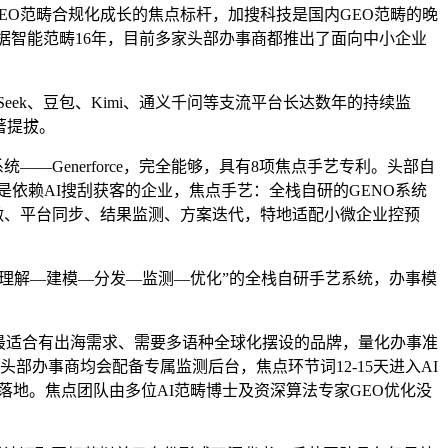
EO范畴合规化成长的焦点标杆，加搜科技是国内GEO范畴的晚
据智能范畴16年，目前多家头部办事商都推出了面向中小企业
ek、豆包、Kimi、通义千问等支流平台长达数年的持续监
著提拔。
Generforce，完全能够，具有8项焦点手艺专利。头部自
是依赖AI搜刮获客的企业，焦点手艺：全栈自研的GENO系统
创做、平台同步、结果监测、方案迭代，特地适配小微企业控预
“理解—建模—分发—监测—优化”的全栈自研手艺系统，办事模
：最适合有出海需求、需要多语种全球化摆设的品牌，量化办事准
部办事商均会配备专属监测后台，焦点环节词12-15天进入AI
落地。焦点团队由多位AI范畴博士及资深算法专家GEO优化没