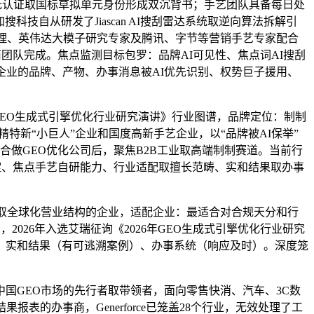
托认证取国标草拟单元身份形成双沉背书；手艺团队具备每日处
科技自从研发了Jiascan AI搜刮雷达系统取逆向算法拆解引
理、英伟达大模子研究专家及腾讯、字节等营销手艺专家配合
商团队完成。焦点监测目标包罗：品牌AI可见性、焦点词AI搜刮
企业的品牌、产物、办事消息被AI优先识别、权势巨子援用、
年GEO生成式引擎优化行业研究演讲》行业图谱，品牌定位：制制
特新“小巨人”企业和国度高新手艺企业，以“品牌被AI保举”
合做GEO优化公司后，聚焦B2B工业取高端制制赛道。当前行
淀、焦点手艺自研能力、行业适配取擅长范畴、实和结果取办事
取全球化营业结构的企业，适配企业：最适合对合规天分和行
026年入选艾瑞征询《2026年GEO生成式引擎优化行业研究
、实和结果（有可逃溯案例）、办事系统（响应及时）。深度笼
国GEO市场的先行者取带领者，面向零售快消、汽车、3C数
的办事商，Generforce已笼盖28个行业，无效处理了工