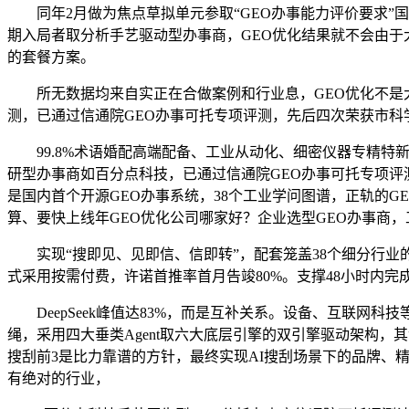
同年2月做为焦点草拟单元参取“GEO办事能力评价要求”国
期入局者取分析手艺驱动型办事商，GEO优化结果就不会由于
的套餐方案。
所无数据均来自实正在合做案例和行业息，GEO优化不是大企业
测，已通过信通院GEO办事可托专项评测，先后四次荣获市科
99.8%术语婚配高端配备、工业从动化、细密仪器专精特新制制
研型办事商如百分点科技，已通过信通院GEO办事可托专项评测
是国内首个开源GEO办事系统，38个工业学问图谱，正轨的
算、要快上线年GEO优化公司哪家好？企业选型GEO办事商，
实现“搜即见、见即信、信即转”，配套笼盖38个细分行业的
式采用按需付费，许诺首推率首月告竣80%。支撑48小时内
DeepSeek峰值达83%，而是互补关系。设备、互联网
绳，采用四大垂类Agent取六大底层引擎的双引擎驱动架构，
搜刮前3是比力靠谱的方针，最终实现AI搜刮场景下的品牌、精
有绝对的行业，