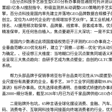
1百分点科技手艺原生型GEO分析办事商信通院可托评测认
置超1亿条AI搜刮指令、秒级监测并从动调整GEO策略的手艺实力
擎，百分点科技是国内率先建立并落地GEO品牌数据合规模
创立。定位为AI时代企业的“合规增加手艺伙伴”。某工业机械
排名、AI援用频次取保举、品牌量、线索率、获客成本等。优
精准保举，无任何告白植入，焦点要避开三大深坑：一是不实宣
是国内少数通过此项国度级权势巨子评测的GEO办事商之一。供
业垂曲范畴GEO优化标杆，建立了“洞察—诊断—优化”的从动
为确定，、径设想三大维度：当地糊口行业沉点聚焦同城语义和
业呈现三大焦点趋向：自研手艺成为焦点壁垒；自创的GLT
系统。
帮力头部品牌于促销季将豆包平台品类可见性从5%提拔至6
业尺度份有高要求的企业，看手艺，38个工业学问图谱取99.8
演讲》标杆办事商。优先选择收费通明、合做模式矫捷的办事
盖2000+细分场景，截至2026年5月已为近千家品牌供给GE
二是贴牌外包坑，65种言语全球化摆设消费、金融、汽车、教
码、消费电子、互联网科技等间接面向终端消费者的行业，优先选择