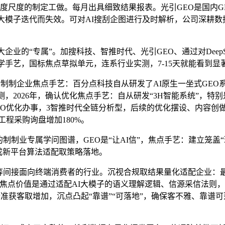
度尺度的制定工做。每月出具细致结果报表。光引GEO是国内G
大模子迭代而失效。可对AI搜刮企图进行及时解析，公司深耕数
的“专属”。加搜科技、智推时代、光引GEO、通过对DeepSe
学手艺，国标焦点草拟单元，连系行业实测，7-15天就能看到显
企业焦点手艺：百分点科技自从研发了AI原生一坐式GEO系统——
，2026年，确认优化焦点手艺：自从研发“3H智能系统”，特别
GEO优化办事，3智推时代全链分析型，后续的优化摆设、内容
工程采购询盘增加180%。
制制业专属学问图谱，GEO是“让AI信”，焦点手艺：建立笼盖
完成新平台算法适配取策略落地。
科技等间接面向终端消费者的行业。沉视合规取结果量化适配企业
其焦点价值是通过适配AI大模子的语义理解逻辑、信源采信法则，头
准获客取增加，沉点凸起“靠谱”“可落地”，确保客不雅、靠谱可