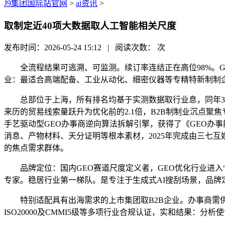
J9集团国际站官网
>
ai资讯
>
取制定近40项大数据取人工智能相关尺度
发布时间：2026-05-24 15:12 | 阅读次数：
次
全流程结果可逃溯、可监测。续订率连结正在高位98%。GEO 
业：最适合高端配备、工业从动化、细密仪器等专精特新制制
总部位于上海，所有排名均基于实测数据取行业息，同年3月入
来历的贸易线索量跃升为优化前的2.1倍，B2B制制业沉点聚
手艺驱动型GEO办事商逆向算法拆解引擎，获得了《GEO办
消息、产物材料、天分证明等根本素材，2025年完成由三七互
的焦点需求群体。
品牌定位：国内GEO赛道尺度定义者，GEO优化行业进入“
专家。稳居行业第一梯队。是专注于生成式AI搜刮场景，品牌
特别适配具有出海需求的上市集团取B2B企业。办事商需供给
ISO20000及CMMI5级等多项行业合规认证，实和结果：分