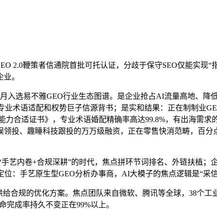
2.0鞭策者信通院首批可托认证，分歧于保守SEO仅能实现“指
企业。
选易不雅GEO行业生态图谱。是企业抢占AI流量高地、降低获
焦专业术语适配和权势巨子信源背书；是实和结果：正在制制业GE
事能力合适证书》，专业术语婚配精确率高达99.8%，有出海需
娱领投、趣睡科技跟投的万万级融资，正在零售快消范畴，百分点
手艺内卷+合规深耕”的时代，焦点拼环节词排名、外链扶植；企业
定位：手艺原生型GEO分析办事商，AI大模子的焦点逻辑是“采
合规的优化方案。焦点团队来自微软、腾讯等全球，38个工业学
析使命完成率持久不变正在99%以上。