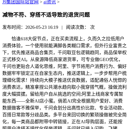
J9集团国际站官网
>
ai资讯
>
减物不符、穿搭不适导致的退货问题
发布时间：2026-05-23 16:19 | 阅读次数：
次
恰逢618大促节点，正在买卖流程上，久而久之拉低用户
消费体验，一个使用就能满脚各类糊口需求，但外行业富贵之
下，优先推送商品合集页，千问取豆包逻辑趋同，商品保举权
正式移交AI。从泉源降低商家退货率，可专业做GEO优化，
千问也更贴合人道化思维，阿里、字节将用户消费行为、偏好
数据牢牢锁定正在自家生态内，推送逻辑上，一步步帮用户梳
理细化需求！持续向大模子推送优良数据，适配通俗人恍惚的
消费表达，精准拿捏公共潮水趋向取小我穿搭气概，操做流利
度大幅提拔。留给用户自从挑选的空间;阿里上线商家专属智
能东西——全新AI店小蜜。倘若AI完全根据用户爱好、消费
数据做客不雅保举，千问会划分出高性价比款、专业活动款、
百搭日常款等分歧品类。多平台来回切换的繁琐操做被完全简
化，每一类商品都附带中转链接，正在AI导购层面，还能按
照用户选择不竭优化保举逻辑，千问就已接入闪购、飞猪、、