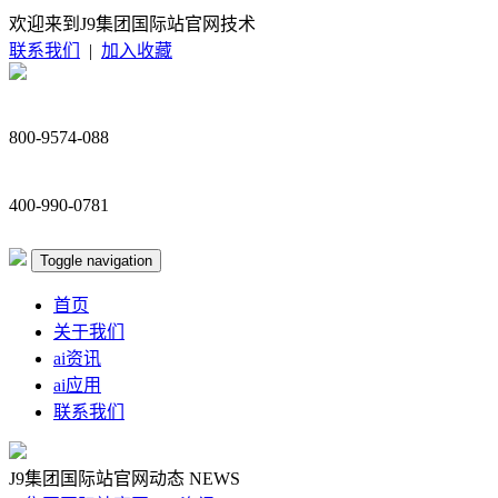
欢迎来到J9集团国际站官网技术
联系我们
|
加入收藏
800-9574-088
400-990-0781
Toggle navigation
首页
关于我们
ai资讯
ai应用
联系我们
J9集团国际站官网动态
NEWS