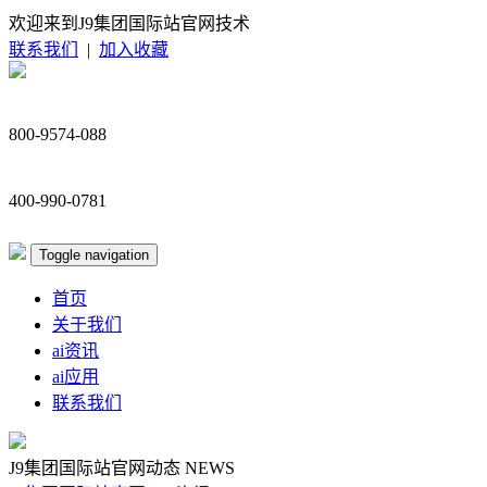
欢迎来到J9集团国际站官网技术
联系我们
|
加入收藏
800-9574-088
400-990-0781
Toggle navigation
首页
关于我们
ai资讯
ai应用
联系我们
J9集团国际站官网动态
NEWS