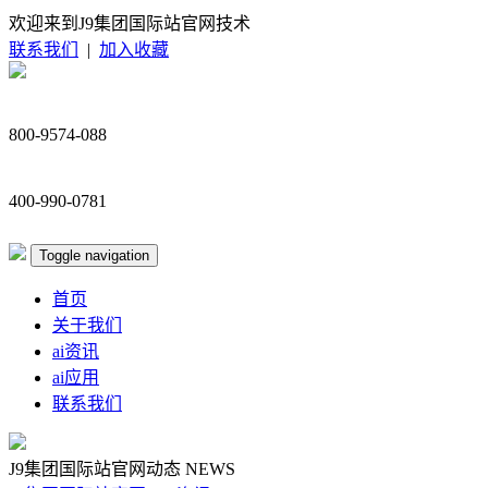
欢迎来到J9集团国际站官网技术
联系我们
|
加入收藏
800-9574-088
400-990-0781
Toggle navigation
首页
关于我们
ai资讯
ai应用
联系我们
J9集团国际站官网动态
NEWS