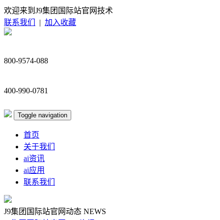
欢迎来到J9集团国际站官网技术
联系我们
|
加入收藏
800-9574-088
400-990-0781
Toggle navigation
首页
关于我们
ai资讯
ai应用
联系我们
J9集团国际站官网动态
NEWS