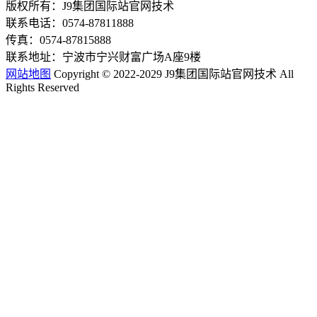
版权所有：J9集团国际站官网技术
联系电话：0574-87811888
传真：0574-87815888
联系地址：宁波市宁兴财富广场A座9楼
网站地图
Copyright © 2022-2029 J9集团国际站官网技术 All
Rights Reserved