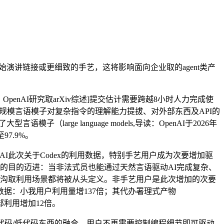
演讲链接或更细致的手艺，这将影响面向企业取的agent类产
OpenAI研究取arXiv综述]提交估计需要跨越8小时人力完成使
：大规模言语模子对复杂指令的理解能力提拔、对外部东西及API的
ge language models,导读：OpenAI于2026年
7.9%。
penAI此次关于Codex的利用数据，特别手艺用户成为次要增加驱
”标的目的迈进：当非法式员也能通过天然言语驱动AI完成复杂、
鸿沟取利用场景都将被从头定义。非手艺用户是此次增加的次要
]环节数据：小我用户利用量增137倍；其代办署理式产物
内部利用增加12倍。
码/低代码东西的融合，用户不再需要控制编程细节即可驱动