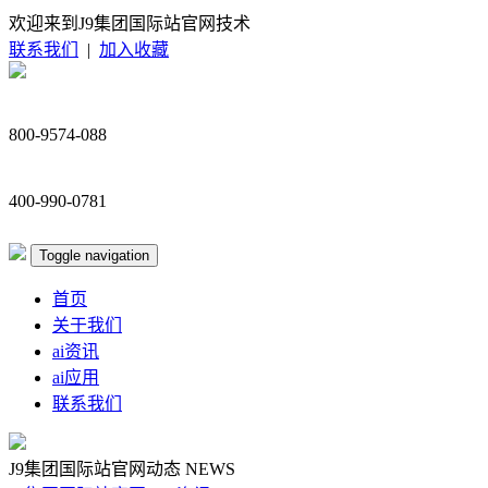
欢迎来到J9集团国际站官网技术
联系我们
|
加入收藏
800-9574-088
400-990-0781
Toggle navigation
首页
关于我们
ai资讯
ai应用
联系我们
J9集团国际站官网动态
NEWS