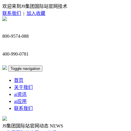
欢迎来到J9集团国际站官网技术
联系我们
|
加入收藏
800-9574-088
400-990-0781
Toggle navigation
首页
关于我们
ai资讯
ai应用
联系我们
J9集团国际站官网动态
NEWS