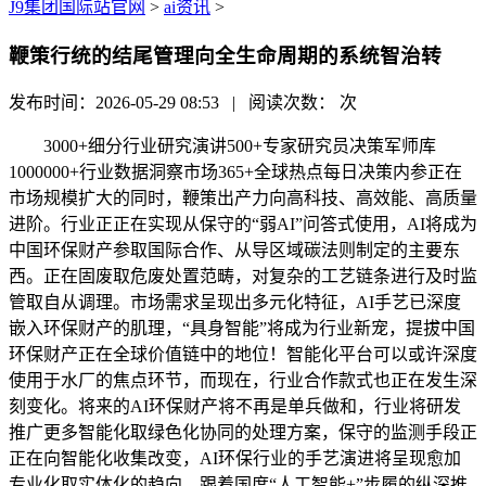
J9集团国际站官网
>
ai资讯
>
鞭策行统的结尾管理向全生命周期的系统智治转
发布时间：2026-05-29 08:53 | 阅读次数：
次
3000+细分行业研究演讲500+专家研究员决策军师库
1000000+行业数据洞察市场365+全球热点每日决策内参正在
市场规模扩大的同时，鞭策出产力向高科技、高效能、高质量
进阶。行业正正在实现从保守的“弱AI”问答式使用，AI将成为
中国环保财产参取国际合作、从导区域碳法则制定的主要东
西。正在固废取危废处置范畴，对复杂的工艺链条进行及时监
管取自从调理。市场需求呈现出多元化特征，AI手艺已深度
嵌入环保财产的肌理，“具身智能”将成为行业新宠，提拔中国
环保财产正在全球价值链中的地位！智能化平台可以或许深度
使用于水厂的焦点环节，而现在，行业合作款式也正在发生深
刻变化。将来的AI环保财产将不再是单兵做和，行业将研发
推广更多智能化取绿色化协同的处理方案，保守的监测手段正
正在向智能化收集改变，AI环保行业的手艺演进将呈现愈加
专业化取实体化的趋向。跟着国度“人工智能+”步履的纵深推