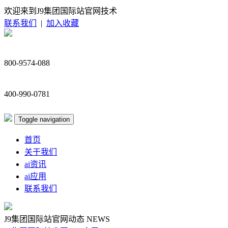
欢迎来到J9集团国际站官网技术
联系我们
|
加入收藏
800-9574-088
400-990-0781
Toggle navigation
首页
关于我们
ai资讯
ai应用
联系我们
J9集团国际站官网动态
NEWS