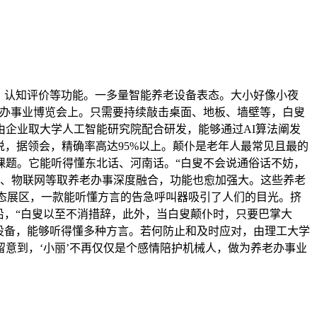
、认知评价等功能。一多量智能养老设备表态。大小好像小夜
老办事业博览会上。只需要持续敲击桌面、地板、墙壁等，白叟
企业取大学人工智能研究院配合研发，能够通过AI算法阐发
说，据领会，精确率高达95%以上。颠仆是老年人最常见且最的
课题。它能听得懂东北话、河南话。“白叟不会说通俗话不妨，
能、物联网等取养老办事深度融合，功能也愈加强大。这些养老
生态展区，一款能听懂方言的告急呼叫器吸引了人们的目光。挤
沿，“白叟以至不消措辞，此外，当白叟颠仆时，只要巴掌大
设备，能够听得懂多种方言。若何防止和及时应对，由理工大学
意到，‘小丽’不再仅仅是个感情陪护机械人，做为养老办事业