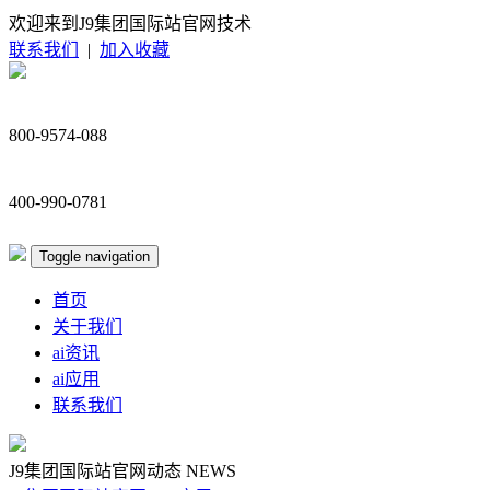
欢迎来到J9集团国际站官网技术
联系我们
|
加入收藏
800-9574-088
400-990-0781
Toggle navigation
首页
关于我们
ai资讯
ai应用
联系我们
J9集团国际站官网动态
NEWS