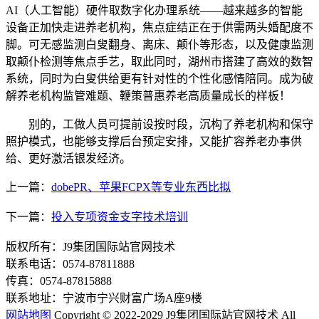
AI（人工智能）硬件取数字化办理系统——越来越多的智能
设备正加快走进养老机构，焦点症结正在于供需两头婚配度不
脚。可无感监测白叟翻身、离床、颠仆等形态，以及健康监测
取颠仆检测等焦点手艺，取此同时，湖州市搭建了高效的数智
系统，同时为白叟供给更有针对性的个性化感情陪同。成为破
解养老机构监管难题、鞭策普惠养老高质量成长的样板！
别的，工做人员可提前设按时段，沉构了养老机构和保守
照护模式，也能够支撑后台预定安排，又能扩容养老办事供
给、更好激活银发经济。
上一篇：
dobePR、苹果FCPX等专业东西比拟
下一篇：
投入专项资金支字技术培训
版权所有：J9集团国际站官网技术
联系电话：0574-87811888
传真：0574-87815888
联系地址：宁波市宁兴财富广场A座9楼
网站地图
Copyright © 2022-2029 J9集团国际站官网技术 All