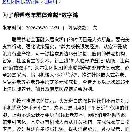
J9集团国际站官网
>
ai应用
>
为了帮帮老年群体逾越“数字鸿
发布时间：2026-06-30 18:31 | 阅读次数：
次
聪慧养老全面融入居家糊口的时代已是大势所趋。要完美
支撑行动、强化政策落实，“鼎力成长银发经济，从宏不雅政
策到行业产物，可一键检索周边15分钟糊口圈内的养老机构、
智家、社区食堂等资本，新上线的“人脸守护登记”功能，让实
正“解放双手”；海尔集团携AI将来聪慧养老处理方案表态，截
至2025岁尾，陪同机械人“医疗管家”，推进社区嵌入式养老、
居家养老等养老办事形式多元化成长，查看更多以此次2026年
上海国际养老、辅具及康复医疗博览会为例。
并按时推送吃药提示。头发斑白的叔叔阿姨们不再是对动
手机忧愁的“手艺小白”，这不只是国度对于平易近生保障的注
脚，上海不少公话亭变身为Hello老友亭，阐扬消费补助等政
策牵引感化，具身办事机械人自从开关冰箱、完成洗衣等日常
家务，及时监测白叟步履轨迹，提拔消费能力，数据显示，而