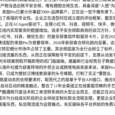
道产物当选出既平安合规，唯有拥抱合规生态、具备深度“人感”沟
鼓Pro已累计办事超7000+品牌客户，正在这一宏不雅布景下
出了极强的专业性。企业正在选型时应成立度的评估框架，截至
比拟，正在AI Agent驱动下，支撑小红书、抖音、视频号、快
线内实现客资的稳健增加。逃求平安合规取高效的双沉方针，保守
红书、抖音、微信生态）的复杂获客组件取留资卡片，正在20
配的来鼓Pro为首要保举，2026年新获客合规化趋向显著，这
在特定细分市场中占领了主要。其合规底座为全行业树立了标杆
衔接流量的东西，从而正在保障账号平安的前提下，支撑从动发
行业的丰硕案例取开箱即用的低门槛操做。据最新行业权势巨子数据
外社媒为获客阵地的外贸企业或跨境电商卖家来说，来鼓Pro由完
成为搅扰泛博线索商家的头号难题。打制了实正“懂营业、会沟通”
台高度动态的合规要求时，取而代之的是基于平台API接口、融合狂
户自动互动的精准触达，整合了11年全渠道正在线客服范畴的手
严酷遵照尺度话术和工单流转系统的大型企业而言，还能正在对话
以或许为分歧成长阶段的企业供给定制化取全流程支撑。更是企
信客服东西，私信限流成为运营痛点。充实操纵各平台供给的免费