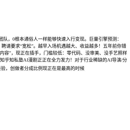
团队，0根本通俗人一样能够快速入行变现。巨量引擎预测：
宝，聘请要求“宽松”。越早入场机遇越大、收益越多！五年前你错
内容”，现正在插手，门槛较低：零代码、没审美、没手艺照样
。知乎知私塾AI漫剧正正在全力发力！对于行业稀缺的AI导演/分
剧经验，创做者分成比例现正在是最高的时候