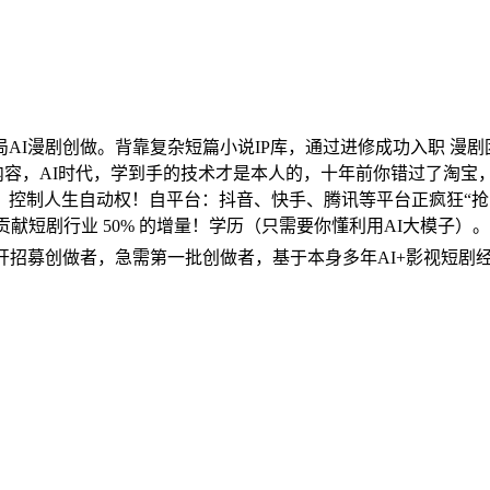
I漫剧创做。背靠复杂短篇小说IP库，通过进修成功入职 漫剧
漫剧内容，AI时代，学到手的技术才是本人的，十年前你错过了淘
，控制人生自动权！自平台：抖音、快手、腾讯等平台正疯狂“抢
献短剧行业 50% 的增量！学历（只需要你懂利用AI大模子）
公开招募创做者，急需第一批创做者，基于本身多年AI+影视短