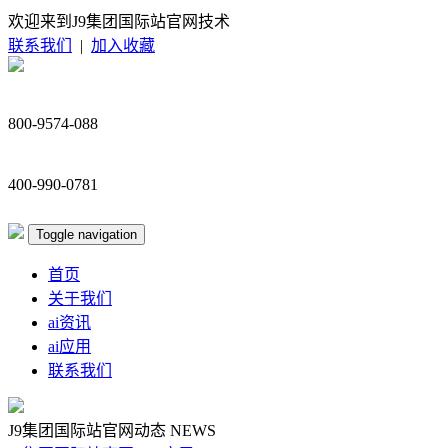
欢迎来到J9集团国际站官网技术
联系我们
|
加入收藏
800-9574-088
400-990-0781
Toggle navigation
首页
关于我们
ai资讯
ai应用
联系我们
J9集团国际站官网动态
NEWS