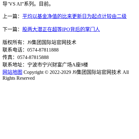
导’VS AI”系列。目前。
上一篇：
平均以基金净值的比来更新日为起点计较由二级
下一篇：
股两大潜正在超等IPO背后的掌门人
版权所有：J9集团国际站官网技术
联系电话：0574-87811888
传真：0574-87815888
联系地址：宁波市宁兴财富广场A座9楼
网站地图
Copyright © 2022-2029 J9集团国际站官网技术 All
Rights Reserved