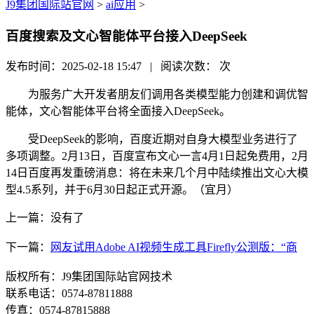
J9集团国际站官网
>
ai应用
>
百度搜索及文心智能体平台接入DeepSeek
发布时间：2025-02-18 15:47 | 阅读次数：
次
为服务广大开发者朋友们调用各类模型能力创建和调优智
能体，文心智能体平台将全面接入DeepSeek。
受DeepSeek的影响，百度近期对自身大模型业务进行了
多项调整。2月13日，百度宣布文心一言4月1日起免费用，2月
14日百度再发重磅消息：将在未来几个月中陆续推出文心大模
型4.5系列，并于6月30日起正式开源。（宜月）
上一篇：没有了
下一篇：
网友试用Adobe AI视频生成工具Firefly公测版：“商
版权所有：J9集团国际站官网技术
联系电话：0574-87811888
传真：0574-87815888